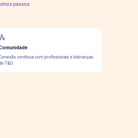
óximos passos
Comunidade
Conexão contínua com profissionais e lideranças
de T&D.