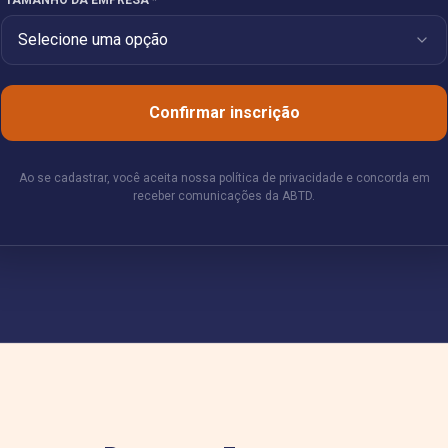
TAMANHO DA EMPRESA
*
Selecione uma opção
Confirmar inscrição
Ao se cadastrar, você aceita nossa política de privacidade e concorda em
receber comunicações da ABTD.