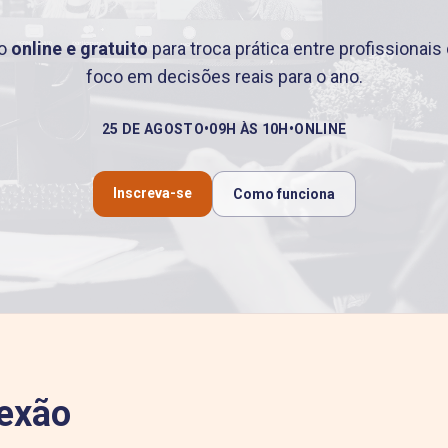
ro
online e gratuito
para troca prática entre profissionai
foco em decisões reais para o ano.
25 DE AGOSTO
•
09H ÀS 10H
•
ONLINE
Inscreva-se
Como funciona
nexão